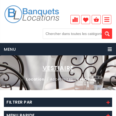
MENU
VESTIAIRE
Location
/ Accessoires
Vestiaire
FILTRER PAR
MENU RAPIDE