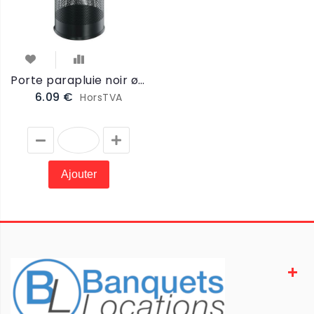
Porte parapluie noir ø=22,5cm / H=51cm (PORTEPARAP)
6.09 €
HorsTVA
Ajouter