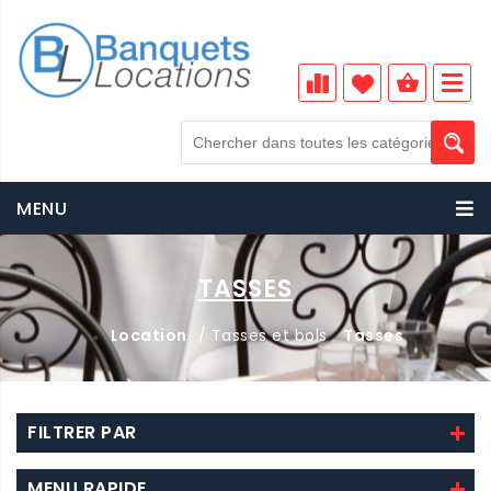
MENU
TASSES
Location
/ Tasses et bols
Tasses
FILTRER PAR
MENU RAPIDE