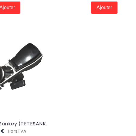
Ajouter
Ajouter
Tête de débit Sankey (TETESANKEY)
3 €
HorsTVA