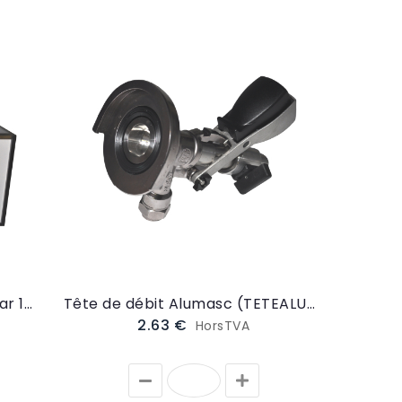
Pompe à bière 2 têtes + roll bar 150L/h (POMPE1)
Tête de débit Alumasc (TETEALUMASC)
2.63 €
HorsTVA