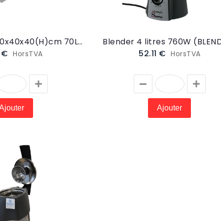
us-tasse à
Bac à glacer 60x40x40(H)cm 70L (GLACE4)
Blender 4 litres 760W (BLEN
ka carrée
tch 11cm
3 €
52.11 €
HorsTVA
HorsTVA
28 €
rsTVA
r le Produit
Ajouter
Ajouter
zooka gris
be=45cm
0W
.23 €
rsTVA
r le Produit
bouret Tolix
r
93 €