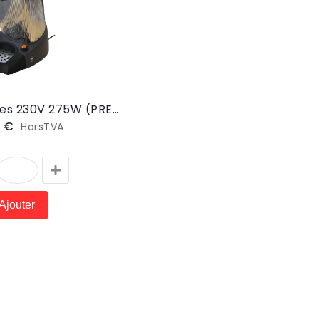
rsTVA
r le Produit
Presse-agrumes 230V 275W (PRESSE)
1 €
HorsTVA
r
Super, merci
pour l'aide, la
ue
prochaine fois
e.
on regarde si il y
Ajouter
te
a du courant
les
dans la prise
ts
avant de vous
ait
téléphoner.
Promis !
)