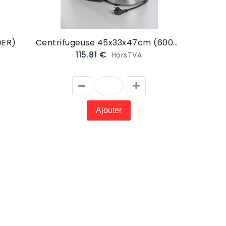
DER)
Centrifugeuse 45x33x47cm (600W - 220V) (CENTRIFU)
115.81 €
HorsTVA
Ajouter