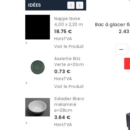
IDÉES
Nappe Noire
So
4,00 x 2,20 m
mo
Ma
18.75 €
2.4
0.
HorsTVA
>
>
Ho
Voir le Produit
Voi
Assiette Bitz
Verte ø=21cm
Ba
tu
0.73 €
50
HorsTVA
88
>
Voir le Produit
>
Ho
Voi
Saladier Blanc
mélaminé
ø=28cm
Ta
Noi
3.64 €
6.
>
HorsTVA