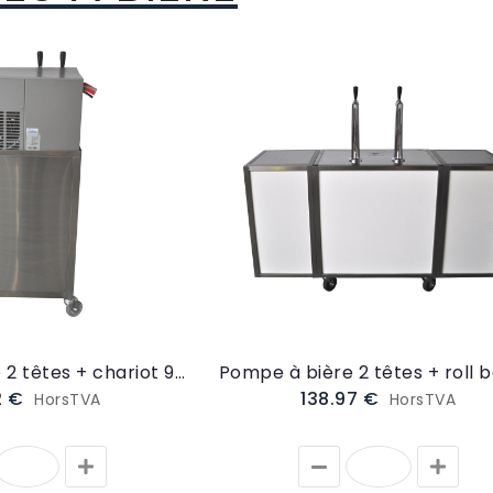
Pompe à bière 2 têtes + chariot 90L/h (POMPE2)
02 €
138.97 €
HorsTVA
HorsTVA