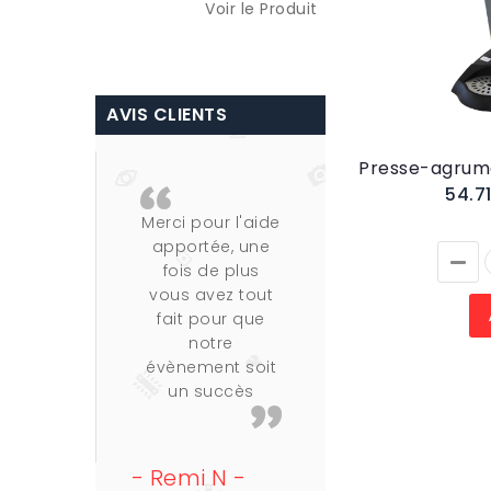
Ho
Voir le Produit
>
Voi
AVIS CLIENTS
54.7
Merci pour l'aide
Merci d'avoi
apportée, une
vérifié la
fois de plus
commande q
vous avez tout
j'avais passé
fait pour que
Une fourchet
notre
en inox avec 
évènement soit
autres couver
un succès
en argent c'ét
en effet
étonnant :-
- Remi N -