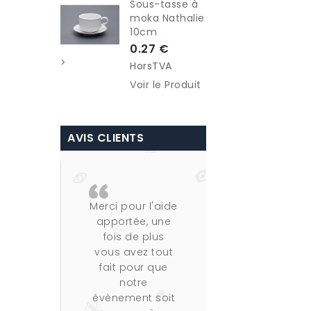
Sous-tasse à
ro
moka Nathalie
Fes
10cm
0.
0.27 €
>
Ho
>
HorsTVA
Voi
Voir le Produit
AVIS CLIENTS
Merci pour l'aide
Merci d'avoi
apportée, une
vérifié la
fois de plus
commande q
vous avez tout
j'avais passé
fait pour que
Une fourchet
notre
en inox avec 
évènement soit
autres couver