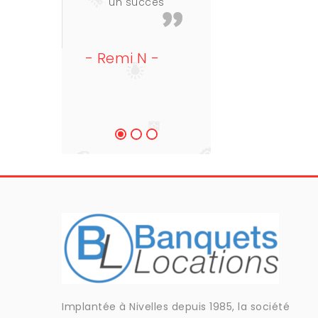
un succès
en argent c'ét
en effet
étonnant :-
- Remi N -
- Cédric G -
Implantée à Nivelles depuis 1985, la société