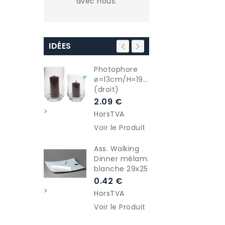
avec nous.
IDÉES
Photophore
Pu
ø=13cm/H=19cm
or
(droit)
ple
2.09 €
54
>
>
HorsTVA
Ho
Voir le Produit
Voi
Ass. Walking
Po
Dinner mélam.
H=
blanche 29x25
1.
0.42 €
Ho
>
>
HorsTVA
Voi
Voir le Produit
Ve