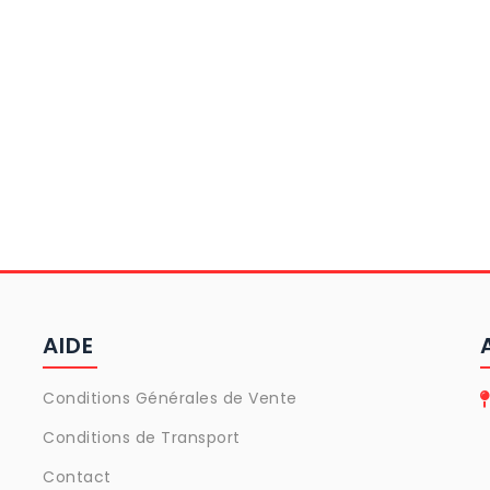
ait
téléphoner.
Promis !
)
- Juliette B -
AIDE
Conditions Générales de Vente
Conditions de Transport
Contact