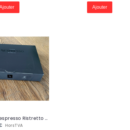
Ajouter
Ajouter
50 Capsules Nespresso Ristretto (NESPRESSORISTRETTO)
 €
HorsTVA