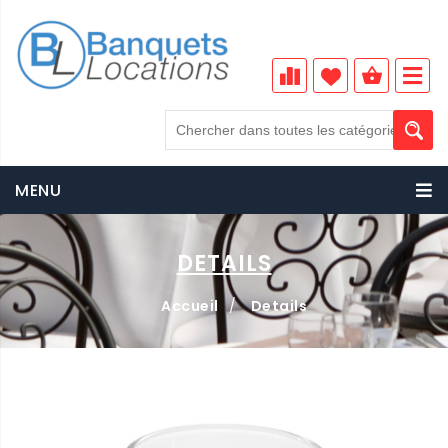
MENU
DETAILS
Accueil
/
Details