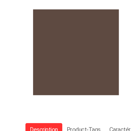
Description
Product-Tags
Caractér