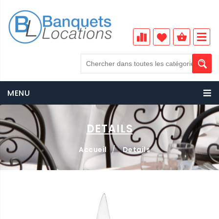
MENU
DETAILS
Accueil
/
Details