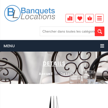
MENU
DETAILS
Accueil
/
Details