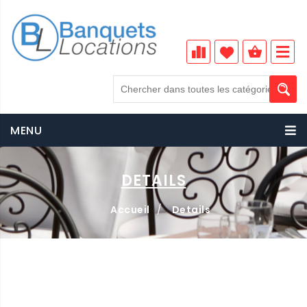
MENU
DETAILS
Accueil
/
Details