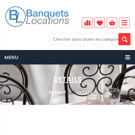
MENU
DETAILS
Accueil
/
Details