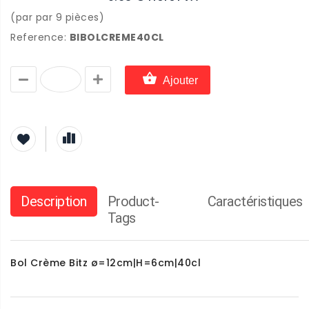
(par par 9 pièces)
Reference:
BIBOLCREME40CL
Ajouter
Description
Product-
Caractéristiques
Tags
Bol Crème Bitz ø=12cm|H=6cm|40cl