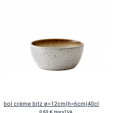
bol crème bitz ø=12cm|h=6cm|40cl
0.63 € HorsTVA