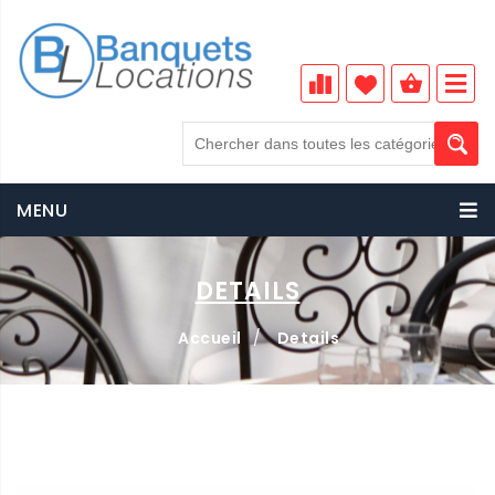
MENU
DETAILS
Accueil
/
Details