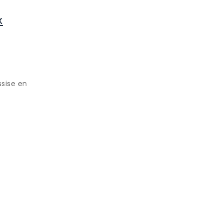
x
ssise en