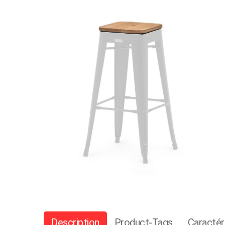
Description
Product-Tags
Caractér