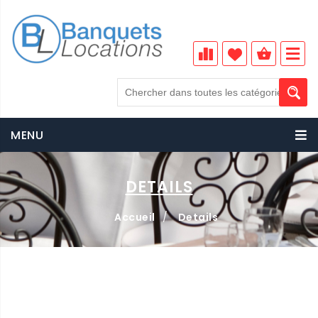
MENU
DETAILS
Accueil
/
Details